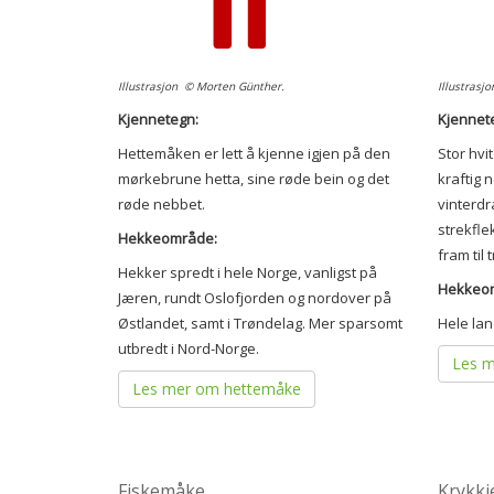
Illustrasjon © Morten Günther.
Illustrasj
Kjennetegn:
Kjennet
Hettemåken er lett å kjenne igjen på den
Stor hvi
mørkebrune hetta, sine røde bein og det
kraftig 
røde nebbet.
vinterdr
strekfle
Hekkeområde:
fram til 
Hekker spredt i hele Norge, vanligst på
Hekkeo
Jæren, rundt Oslofjorden og nordover på
Østlandet, samt i Trøndelag. Mer sparsomt
Hele lan
utbredt i Nord-Norge.
Les m
Les mer om hettemåke
Fiskemåke
Krykkj