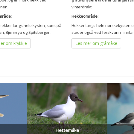
ode, og en mørk flekk ved
gradvis lysere til de er utfarget i si
onen.
vinterdrakt.
mråde:
Hekkeområde:
hekker langs hele kysten, samt på
Hekker langs hele norskekysten 
en, Bjørnøya og Spitsbergen.
steder også ved ferskvann i innla
er om krykkje
Les mer om gråmåke
Hettemåke