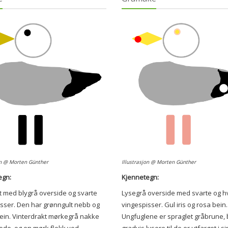
on @ Morten Günther
Illustrasjon @ Morten Günther
egn:
Kjennetegn:
it med blygrå overside og svarte
Lysegrå overside med svarte og hv
sser. Den har grønngult nebb og
vingespisser. Gul iris og rosa bein.
ein. Vinterdrakt mørkegrå nakke
Ungfuglene er spraglet gråbrune, b