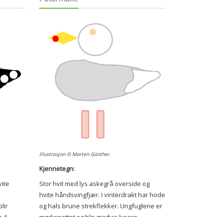
Illustrasjon © Morten Günther.
Kjennetegn:
ite
Stor hvit med lys askegrå overside og
hvite håndsvingfjær. I vinterdrakt har hode
lir
og hals brune strekflekker. Ungfuglene er