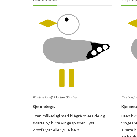
Illustrasjon @ Morten Günther
Illustrasj
Kjennetegn:
Kjennet
Liten måkefugl med blågrå overside og
Liten hv
svarte og hvite vingespisser. Lyst
vingespi
kjøttfarget eller gule bein.
svarte b