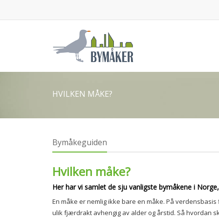
HVILKEN MÅKE?
Bymåkeguiden
Hvilken måke?
Her har vi samlet de sju vanligste bymåkene i Norge,
En måke er nemlig ikke bare en måke. På verdensbasis fi
ulik fjærdrakt avhengig av alder og årstid. Så hvordan s