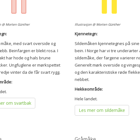
on @ Morten Günther
Illustrasjon @ Morten Günther
egn:
Kjennetegn:
t måke, med svart overside og
Sildemåken kjennetegnes på sine
nebb. Beinfargen er blekt rosa. I
bein. I Norge har vi tre underarter
akt har hode og hals brune
sildemåke, der fargene varierer n
kker. Ungfuglene er mørkspettet
Generelt mørk overside og vingesp
tredje vinter da de får svart rygg.
og den karakteristiske røde flekk
nebbet.
mråde:
Hekkeområde:
det.
Hele landet.
er om svartbak
Les mer om sildemåke
e
Gråmåke