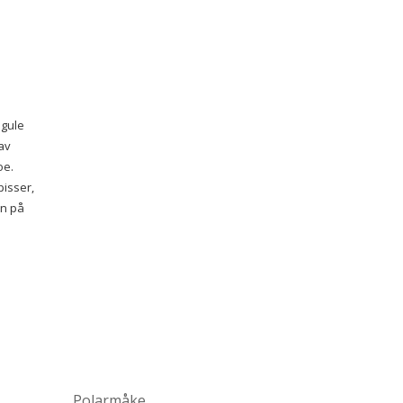
 gule
 av
oe.
isser,
en på
Polarmåke