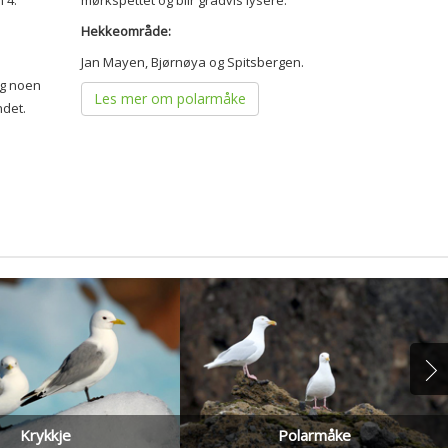
n 4.
mørkspettet og blir gradvis lysere.
Hekkeområde:
Jan Mayen, Bjørnøya og Spitsbergen.
og noen
Les mer om polarmåke
ndet.
Krykkje
Polarmåke