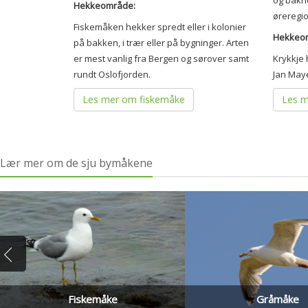
og bakh
Hekkeområde:
øreregi
Fiskemåken hekker spredt eller i kolonier
Hekkeo
på bakken, i trær eller på bygninger. Arten
er mest vanlig fra Bergen og sørover samt
Krykkje 
rundt Oslofjorden.
Jan May
Les mer om fiskemåke
Les m
Lær mer om de sju bymåkene
Fiskemåke
Gråmåke