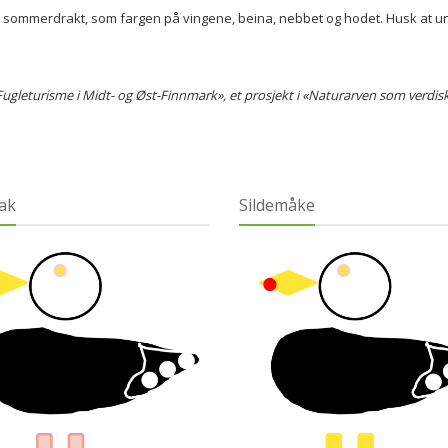
i sommerdrakt, som fargen på vingene, beina, nebbet og hodet. Husk at un
.
«Fugleturisme i Midt- og Øst-Finnmark», et prosjekt i «Naturarven som verdis
ak
Sildemåke