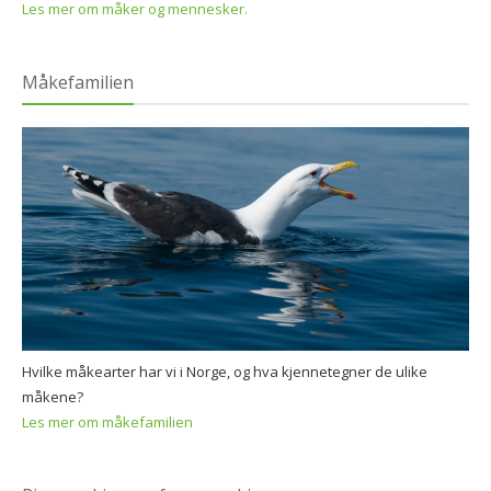
Les mer om måker og mennesker.
Måkefamilien
Hvilke måkearter har vi i Norge, og hva kjennetegner de ulike
måkene?
Les mer om måkefamilien